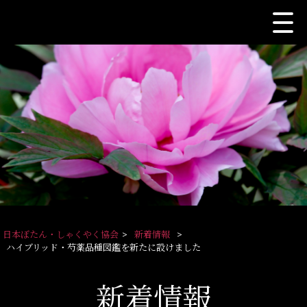
日本ぼたん・しゃくやく協会
>
新着情報
>
ハイブリッド・芍薬品種図鑑を新たに設けました
新着情報